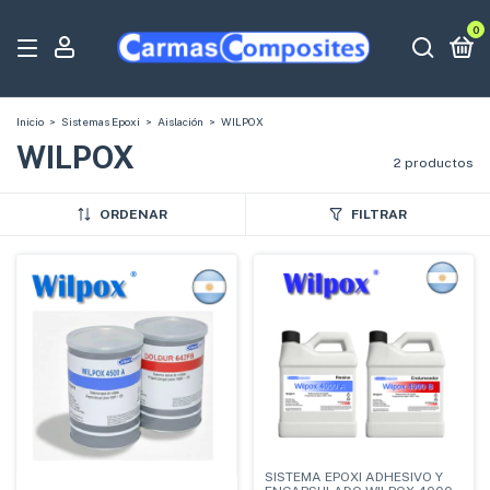
0
Inicio
>
Sistemas Epoxi
>
Aislación
>
WILPOX
WILPOX
2 productos
ORDENAR
FILTRAR
SISTEMA EPOXI ADHESIVO Y